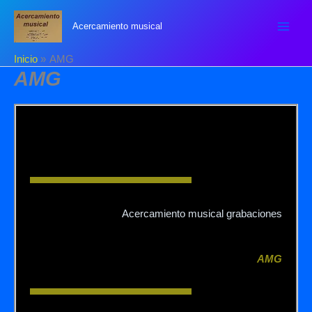
Ir
al
Acercamiento musical
contenido
Inicio
AMG
AMG
Acercamiento musical grabaciones
AMG